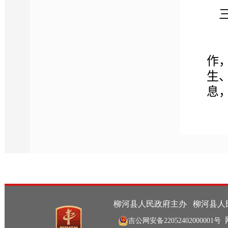
作
生
息
四