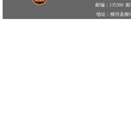
通
解
网
六
设
的
社
七
业
进